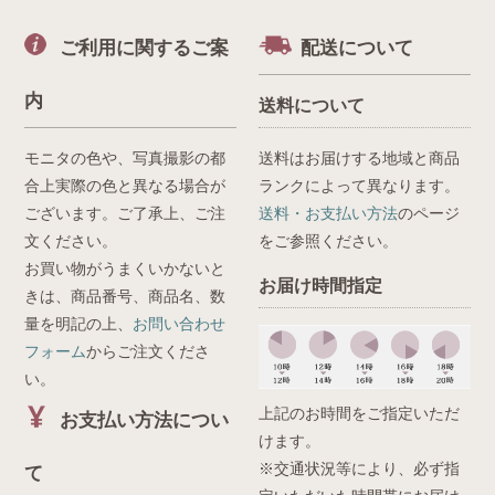
マテリアル・DIY
ご利用に関するご案
配送について
ステンドグラス
内
ミラー・鏡
送料について
取っ手・蝶番・アクセサリ
モニタの色や、写真撮影の都
送料はお届けする地域と商品
フック
合上実際の色と異なる場合が
ランクによって異なります。
ございます。ご了承上、ご注
送料・お支払い方法
のページ
雑貨
文ください。
をご参照ください。
お買い物がうまくいかないと
インテリア雑貨
お届け時間指定
きは、商品番号、商品名、数
ガーデニング雑貨
量を明記の上、
お問い合わせ
フォーム
からご注文くださ
アンティーク雑貨
い。
上記のお時間をご指定いただ
お支払い方法につい
けます。
※交通状況等により、必ず指
て